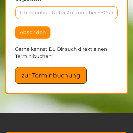
w
i
Absenden
r
B
e
Gerne kannst Du Dir auch direkt einen
i
Termin buchen:
s
p
r
zur Terminbuchung
e
c
h
e
n