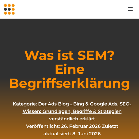
Zum
M
Inhalt
springen
Was ist SEM?
Eine
Begriffserklärung
Kategorie:
Der Ads Blog - Bing & Google Ads
,
SEO-
Wissen: Grundlagen, Begriffe & Strategien
verständlich erklärt
Veröffentlicht: 26. Februar 2026
Zuletzt
aktualisiert: 8. Juni 2026