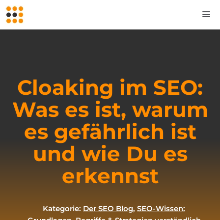
Zum
M
Inhalt
springen
Cloaking im SEO:
Was es ist, warum
es gefährlich ist
und wie Du es
erkennst
Kategorie:
Der SEO Blog
,
SEO-Wissen: