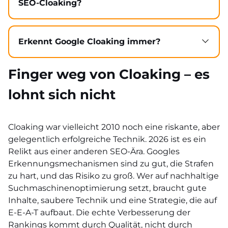
manipulierten Dateien versehen, die nur
SEO-Cloaking?
Die Erholung der Indexierung und
der Bot sieht – der normale
Nein, das sind zwei verschiedene Dinge.
Rankings dauert in der Regel 3–6 Monate,
Webseitenbesucher bemerkt nichts. Prüfe
Affiliate-Link-Cloaking (z.B. das Kürzen
manchmal länger.
regelmäßig Deine Search Console auf
langer Tracking-URLs mit „hübschen“ Links)
Erkennt Google Cloaking immer?
Sicherheitswarnungen und halte CMS und
ist eine völlig andere Praxis. Hier wird nicht
Nicht sofort, aber mit hoher
Plugins aktuell.
versucht, die Suchmaschinen zu täuschen –
Wahrscheinlichkeit. Googles SpamBrain und
Finger weg von Cloaking – es
solange der Besucher auf der verlinkten
das Webspam Team werden immer besser.
Seite das findet, was er erwartet. SEO-
Außerdem kann Google Webseiten
lohnt sich nicht
Cloaking hingegen hat das Ziel, gezielt den
stichprobenartig mit verschiedenen User
Bot zu cloak, also zu täuschen.
Agent Names und von verschiedenen IP-
Cloaking war vielleicht 2010 noch eine riskante, aber
Adressen aus aufrufen, um Unterschiede zu
gelegentlich erfolgreiche Technik. 2026 ist es ein
erkennen. Es ist bei Suchmaschinen
Relikt aus einer anderen SEO-Ära. Googles
Cloaking nur eine Frage der Zeit, bis die
Erkennungsmechanismen sind zu gut, die Strafen
Täuschung auffliegt
zu hart, und das Risiko zu groß. Wer auf nachhaltige
Suchmaschinenoptimierung setzt, braucht gute
Inhalte, saubere Technik und eine Strategie, die auf
E-E-A-T aufbaut. Die echte Verbesserung der
Rankings kommt durch Qualität, nicht durch