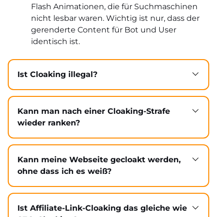
Flash Animationen, die für Suchmaschinen
nicht lesbar waren. Wichtig ist nur, dass der
gerenderte Content für Bot und User
identisch ist.
Ist Cloaking illegal?
Cloaking verstößt gegen die Google-
Richtlinien und führt in der
Suchmaschinenoptimierung zu
Kann man nach einer Cloaking-Strafe
Abstrafungen, ist aber nicht im
wieder ranken?
strafrechtlichen Sinne illegal. Es gibt keine
Ja, aber die Verbesserung dauert. Nach
Gesetze, die Cloaking als Technik verbieten.
einer manuellen Maßnahme musst Du das
Allerdings kann es in Kombination mit
Cloaking entfernen, die Webseite
Kann meine Webseite gecloakt werden,
Betrug (z.B. Phishing, Malware-Verbreitung
bereinigen und über die Google Search
ohne dass ich es weiß?
über gecloakte Webseiten) strafrechtlich
Console einen Antrag auf erneute
Ja, das ist einer der häufigsten Fälle.
relevant werden.
Überprüfung stellen (Reconsideration
Gehackte Webseiten werden oft mit
Request). Google sendet dann eine
versteckten Spam-Inhalten und
Ist Affiliate-Link-Cloaking das gleiche wie
Nachricht, ob die Strafe aufgehoben wurde.