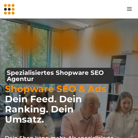
Zum
M
Inhalt
springen
Spezialisiertes Shopware SEO
Agentur
Shopware SEO & Ads
Dein Feed. Dein
Ranking. Dein
Umsatz.