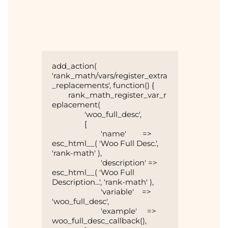
add_action( 
'rank_math/vars/register_extra
_replacements', function() {

	rank_math_register_var_r
eplacement(

		'woo_full_desc',

		[

			'name'        => 
esc_html__( 'Woo Full Desc.', 
'rank-math' ),

			'description' => 
esc_html__( 'Woo Full 
Description...', 'rank-math' ),

			'variable'    => 
'woo_full_desc',

			'example'     => 
woo_full_desc_callback(),
