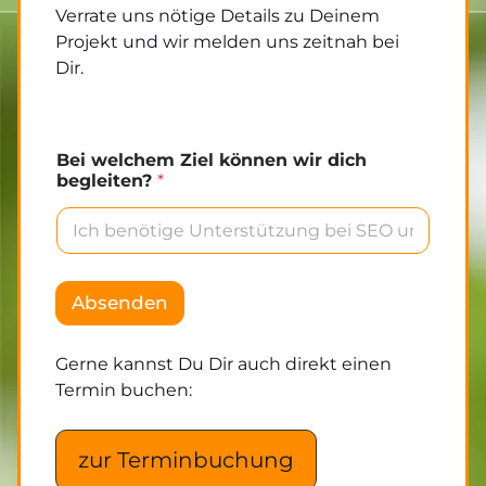
Verrate uns nötige Details zu Deinem
Projekt und wir melden uns zeitnah bei
Dir.
Bei welchem Ziel können wir dich
begleiten?
*
D
i
Absenden
c
h
?
Gerne kannst Du Dir auch direkt einen
s
Termin buchen:
p
r
e
zur Terminbuchung
c