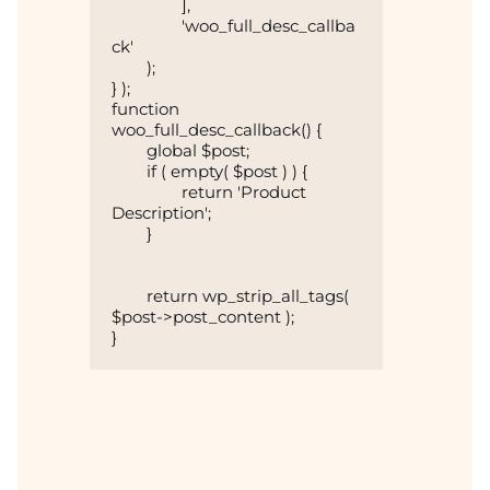
		],

		'woo_full_desc_callba
ck'

	);

} );

function 
woo_full_desc_callback() {

	global $post;

	if ( empty( $post ) ) {

		return 'Product 
Description';

	}

	return wp_strip_all_tags( 
$post->post_content );

}