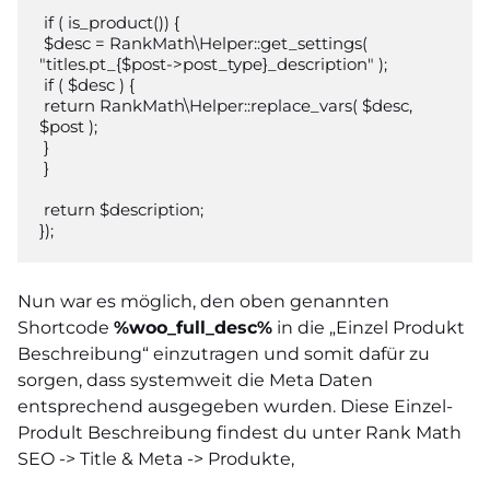
 if ( is_product()) {

 $desc = RankMath\Helper::get_settings( 
"titles.pt_{$post->post_type}_description" );

 if ( $desc ) {

 return RankMath\Helper::replace_vars( $desc, 
$post );

 }

 }

 return $description;

});
Nun war es möglich, den oben genannten
Shortcode
%woo_full_desc%
in die „Einzel Produkt
Beschreibung“ einzutragen und somit dafür zu
sorgen, dass systemweit die Meta Daten
entsprechend ausgegeben wurden. Diese Einzel-
Prodult Beschreibung findest du unter Rank Math
SEO -> Title & Meta -> Produkte,