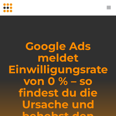
Zum
M
Inhalt
springen
Google Ads
meldet
Einwilligungsrate
von 0 % – so
findest du die
Ursache und