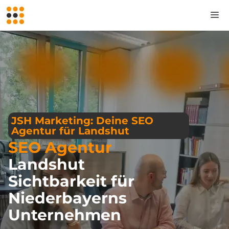
Zum
M
Inhalt
springen
JSH Marketing: Deine SEO
Agentur für Landshut
SEO Agentur
Landshut
Sichtbarkeit für
Niederbayerns
Unternehmen