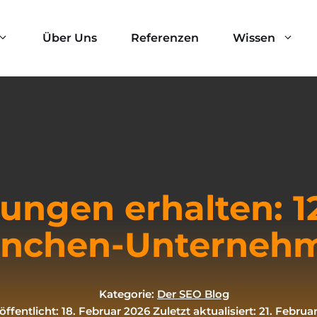
Über Uns
Referenzen
Wissen
Ads-Agentur München
SEO-Webdesign
Shopping-Ads
Shopify SEO
Display Ads
WordPress SEO
ft Bing Ads
Woocommerce SEO
ngen erhalten: 12
fung als Werbetreibender
Shopware SEO
nchen-Unterneh
Kategorie:
Der SEO Blog
öffentlicht: 18. Februar 2026
Zuletzt aktualisiert: 21. Februa