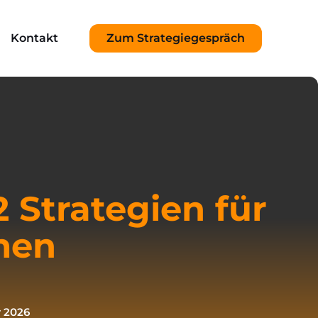
Kontakt
Zum Strategiegespräch
SEO Beratung
SEO/SEM Workshops
Backlink Audit
Tracking & Tag Manager
 Strategien für
Google Analytics
men
r 2026