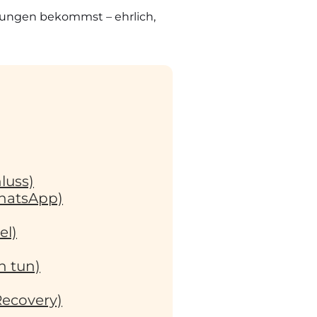
rtungen bekommst – ehrlich,
luss)
WhatsApp)
el)
h tun)
Recovery)