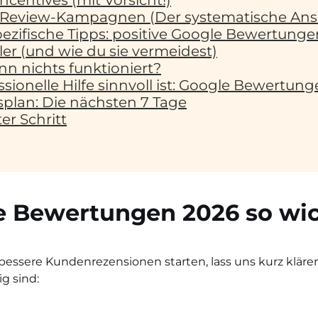
 Incentives (mit Vorsicht!)
2: Review-Kampagnen (Der systematische Ans
zifische Tipps: positive Google Bewertunge
er (und wie du sie vermeidest)
n nichts funktioniert?
ionelle Hilfe sinnvoll ist: Google Bewertung
splan: Die nächsten 7 Tage
er Schritt
Bewertungen 2026 so wic
ür bessere Kundenrezensionen starten, lass uns kurz klär
g sind: