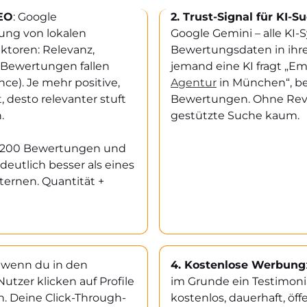
SEO
: Google
2. Trust-Signal für KI-S
ung von lokalen
Google Gemini – alle KI
ktoren: Relevanz,
Bewertungsdaten in ihr
 Bewertungen fallen
jemand eine KI fragt „Em
ce). Je mehr positive,
Agentur
in München“, be
 desto relevanter stuft
Bewertungen. Ohne Review
.
gestützte Suche kaum.
t 200 Bewertungen und
deutlich besser als eines
ternen. Quantität +
t wenn du in den
4. Kostenlose Werbung
utzer klicken auf Profile
im Grunde ein Testimonial
. Deine Click-Through-
kostenlos, dauerhaft, öffe