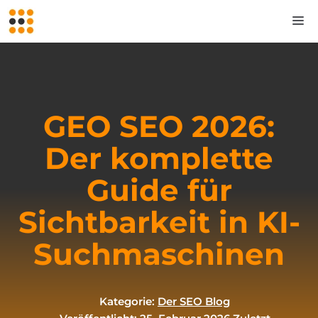
Zum
M
Inhalt
springen
GEO SEO 2026:
Der komplette
Guide für
Sichtbarkeit in KI-
Suchmaschinen
Kategorie:
Der SEO Blog